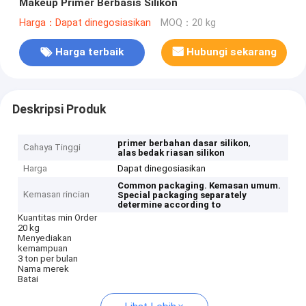
Makeup Primer Berbasis Silikon
Harga：Dapat dinegosiasikan
MOQ：20 kg
Harga terbaik
Hubungi sekarang
Deskripsi Produk
,
primer berbahan dasar silikon
Cahaya Tinggi
alas bedak riasan silikon
Harga
Dapat dinegosiasikan
Common packaging.
Kemasan umum.
Kemasan rincian
Special packaging separately
determine according to
Kuantitas min Order
20 kg
Menyediakan
kemampuan
3 ton per bulan
Nama merek
Batai