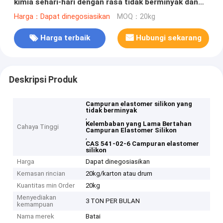
kimia sehari-hari dengan rasa tidak berminyak dan
kelancaran tahan lama CAS 541-02-6
Harga：Dapat dinegosiasikan
MOQ：20kg
Harga terbaik
Hubungi sekarang
Deskripsi Produk
Campuran elastomer silikon yang
tidak berminyak
,
Kelembaban yang Lama Bertahan
Cahaya Tinggi
Campuran Elastomer Silikon
,
CAS 541-02-6 Campuran elastomer
silikon
Harga
Dapat dinegosiasikan
Kemasan rincian
20kg/karton atau drum
Kuantitas min Order
20kg
Menyediakan
3 TON PER BULAN
kemampuan
Nama merek
Batai