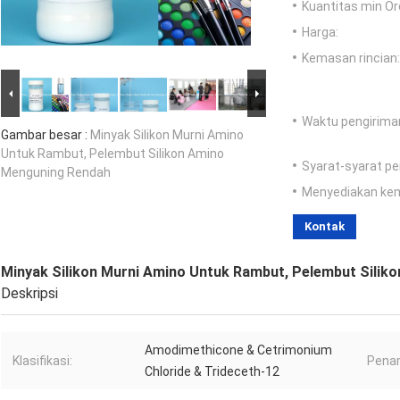
Kuantitas min Or
Harga:
Kemasan rincian:
Waktu pengirima
Gambar besar :
Minyak Silikon Murni Amino
Untuk Rambut, Pelembut Silikon Amino
Syarat-syarat p
Menguning Rendah
Menyediakan ke
Kontak
Minyak Silikon Murni Amino Untuk Rambut, Pelembut Sili
Deskripsi
Amodimethicone & Cetrimonium
Klasifikasi:
Penam
Chloride & Trideceth-12