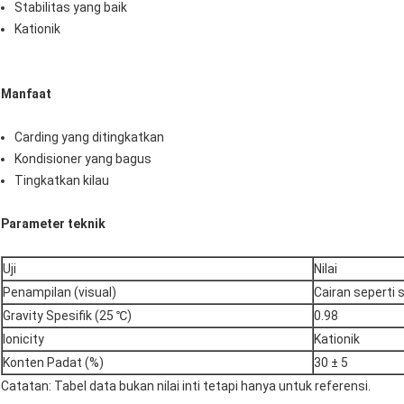
Stabilitas yang baik
Kationik
Manfaat
Carding yang ditingkatkan
Kondisioner yang bagus
Tingkatkan kilau
Parameter teknik
Uji
Nilai
Penampilan (visual)
Cairan seperti 
Gravity Spesifik (25 ℃)
0.98
Ionicity
Kationik
Konten Padat (%)
30 ± 5
Catatan: Tabel data bukan nilai inti tetapi hanya untuk referensi.