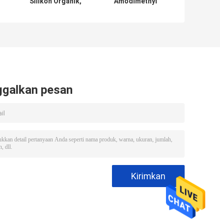
Silikon Organik,
Amodimethyl
Polisiloksan,
Amino silicone Oil
Minyak Silikon
4500cst Minyak
l
Modifikasi
Rambut Bahan
er
Baku Kosmetik
ggalkan pesan