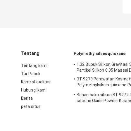
Tentang
Polymethylsilsesquioxane
1.32 Bubuk Silikon Gravitasi 
Tentang kami
Partikel Silikon 0.35 Massal
Tur Pabrik
BT-9273 Perawatan Kosmet
Kontrol kualitas
Polymethylsilsesquioxane 
Hubungi kami
Kemurnian
Bahan baku silikon BT-9272
Berita
silicone Oxide Powder Kosm
peta situs
2μm Ukuran Partikel Rata-ra