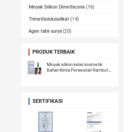
Minyak Silikon Dimethicone
(16)
Trimetilsiloksisilikat
(14)
Agen tabir surya
(20)
PRODUK TERBAIK
Minyak silikon kelas kosmetik:
Bahan Kimia Perawatan Rambut
Deterjen Bahan Sampo Baku
Kosmetik Amodimethicone BT-
6179
SERTIFIKASI