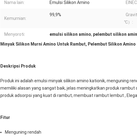
Nama lain:
Emulsi Silikon Amino
EINEC
99,9%
Gravi
Kemurnian:
℃）:
Menyoroti:
emulsi silikon amino
,
pelembut silikon ami
Minyak Silikon Murni Amino Untuk Rambut, Pelembut Silikon Amin
Deskripsi Produk
Produk ini adalah emulsi minyak silikon amino kationik, menguning re
memiliki alasan yang sangat baik, jelas meningkatkan produk rambut 
produk adsorpsi yang kuat di rambut, membuat rambut lembut , Elegan
Fitur
Menguning rendah