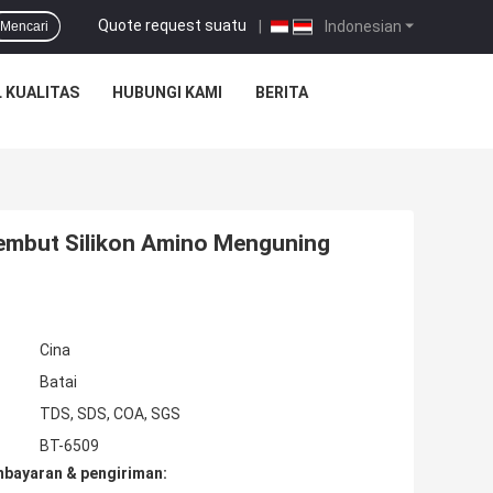
Quote request suatu
|
Indonesian
Mencari
 KUALITAS
HUBUNGI KAMI
BERITA
lembut Silikon Amino Menguning
Cina
Batai
TDS, SDS, COA, SGS
BT-6509
mbayaran & pengiriman: