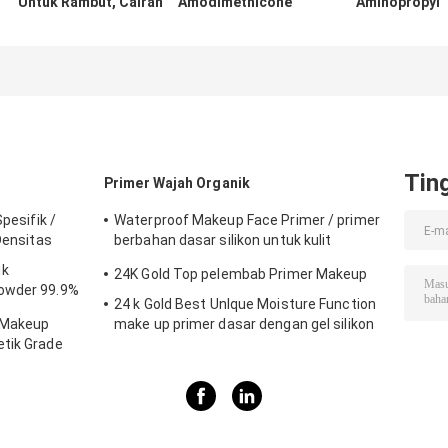
Untuk Rambut, Cairan
Amodimethicone
Aminopropyl
Silikon
silicone Oil
Dimethicone
Aminoethylaminopropyl
Coating Untuk
Untuk
2 Tahun Umur Simpan
Produk
Hairdressing Ge
Perawatan
Rinse Condition
Rambut
Tin
Primer Wajah Organik
Spesifik /
Waterproof Makeup Face Primer / primer
 Densitas
berbahan dasar silikon untuk kulit
berminyak
ik
24K Gold Top pelembab Primer Makeup
Powder 99.9%
24 k Gold Best UnIque Moisture Function
: Makeup
make up primer dasar dengan gel silikon
etik Grade
ta