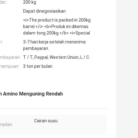
der:
200 kg
Dapat dinegosiasikan
<i>The product is packed in 200kg
barrel.</i> <b>Produk ini dikemas
dalam tong 200kg.</b> <i>Special
n:
3-7 hari kerja setelah menerima
pembayaran.
embayaran:
T / T, Paypal, Western Union, L / C.
mampuan:
3 ton per bulan
kon Amino Menguning Rendah
Cairan susu
pilan: