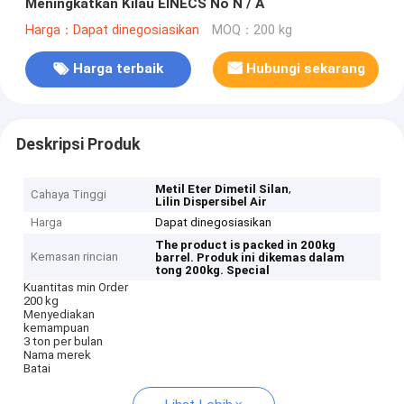
Meningkatkan Kilau EINECS No N / A
Harga：Dapat dinegosiasikan
MOQ：200 kg
Harga terbaik
Hubungi sekarang
Deskripsi Produk
,
Metil Eter Dimetil Silan
Cahaya Tinggi
Lilin Dispersibel Air
Harga
Dapat dinegosiasikan
The product is packed in 200kg
Kemasan rincian
barrel.
Produk ini dikemas dalam
tong 200kg.
Special
Kuantitas min Order
200 kg
Menyediakan
kemampuan
3 ton per bulan
Nama merek
Batai