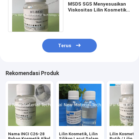
MSDS SGS Menyesuaikan
Viskositas Lilin Kosmetik
Meningkatkan Kilau EINECS
No N / A
Terus
Rekomendasi Produk
Nama INCI C26-28
Lilin Kosmetik, Lilin
Lilin Kosmetik 
Bahan Kosmetik Alkyl
Silikon Larut Dalam
Putih / Lilin Si