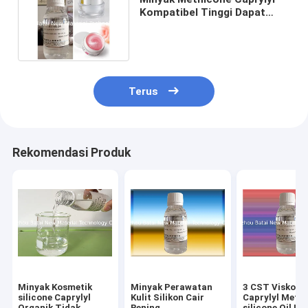
Kompatibel Tinggi Dapat
Memperkuat Pewarna
Terus
Rekomendasi Produk
Minyak Kosmetik
Minyak Perawatan
3 CST Viskosi
silicone Caprylyl
Kulit Silikon Cair
Caprylyl Meth
Organik Tidak
Bening
silicone Oil Le