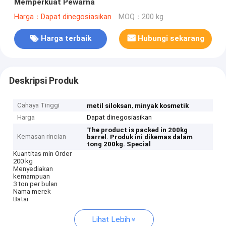
Memperkuat Pewarna
Harga：Dapat dinegosiasikan
MOQ：200 kg
Harga terbaik
Hubungi sekarang
Deskripsi Produk
Cahaya Tinggi
,
metil siloksan
minyak kosmetik
Harga
Dapat dinegosiasikan
The product is packed in 200kg
Kemasan rincian
barrel.
Produk ini dikemas dalam
tong 200kg.
Special
Kuantitas min Order
200 kg
Menyediakan
kemampuan
3 ton per bulan
Nama merek
Batai
Lihat Lebih