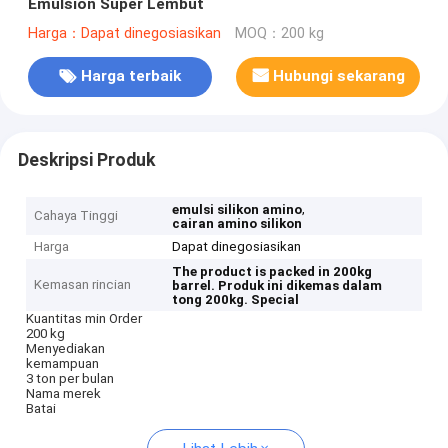
Emulsion Super Lembut
Harga：Dapat dinegosiasikan
MOQ：200 kg
Harga terbaik
Hubungi sekarang
Deskripsi Produk
,
emulsi silikon amino
Cahaya Tinggi
cairan amino silikon
Harga
Dapat dinegosiasikan
The product is packed in 200kg
Kemasan rincian
barrel.
Produk ini dikemas dalam
tong 200kg.
Special
Kuantitas min Order
200 kg
Menyediakan
kemampuan
3 ton per bulan
Nama merek
Batai