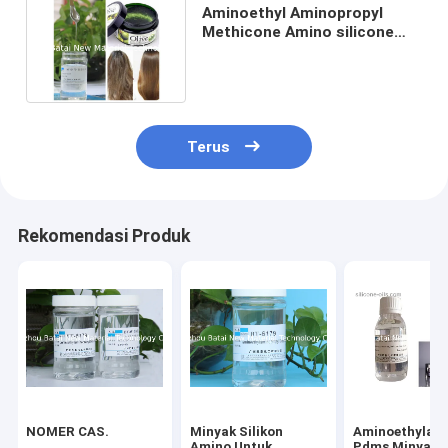
Aminoethyl Aminopropyl
Methicone Amino silicone
Emulsion Super Lembut
Terus
Rekomendasi Produk
NOMER CAS.
Minyak Silikon
Aminoethylam
Amino Untuk
Pdms Minyak s